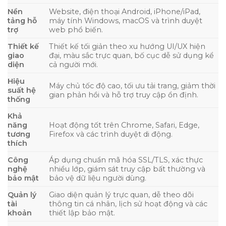
Nền
Website, điện thoại Android, iPhone/iPad,
tảng hỗ
máy tính Windows, macOS và trình duyệt
trợ
web phổ biến.
Thiết kế
Thiết kế tối giản theo xu hướng UI/UX hiện
giao
đại, màu sắc trực quan, bố cục dễ sử dụng kể
diện
cả người mới.
Hiệu
Máy chủ tốc độ cao, tối ưu tải trang, giảm thời
suất hệ
gian phản hồi và hỗ trợ truy cập ổn định.
thống
Khả
năng
Hoạt động tốt trên Chrome, Safari, Edge,
tương
Firefox và các trình duyệt di động.
thích
Công
Áp dụng chuẩn mã hóa SSL/TLS, xác thực
nghệ
nhiều lớp, giám sát truy cập bất thường và
bảo mật
bảo vệ dữ liệu người dùng.
Quản lý
Giao diện quản lý trực quan, dễ theo dõi
tài
thông tin cá nhân, lịch sử hoạt động và các
khoản
thiết lập bảo mật.