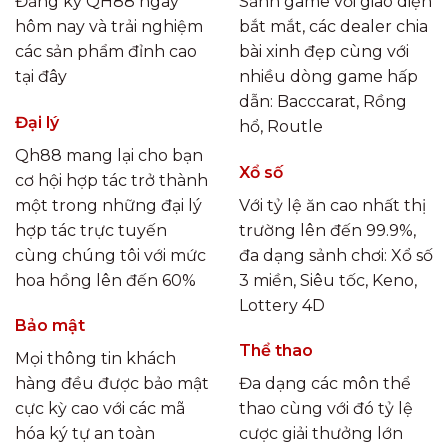
Đăng ký QH88 ngay
Sảnh game với giao diện
hôm nay và trải nghiệm
bắt mắt, các dealer chia
các sản phẩm đỉnh cao
bài xinh đẹp cùng với
tại đây
nhiều dòng game hấp
dẫn: Bacccarat, Rồng
Đại lý
hổ, Routle
Qh88 mang lại cho bạn
Xổ số
cơ hội hợp tác trở thành
một trong những đại lý
Với tỷ lệ ăn cao nhất thị
hợp tác trực tuyến
trường lên đến 99.9%,
cùng chúng tôi với mức
đa dạng sảnh chơi: Xổ số
hoa hồng lên đến 60%
3 miền, Siêu tốc, Keno,
Lottery 4D
Bảo mật
Thể thao
Mọi thông tin khách
hàng đều được bảo mật
Đa dạng các môn thể
cực kỳ cao với các mã
thao cùng với đó tỷ lệ
hóa ký tự an toàn
cược giải thưởng lớn