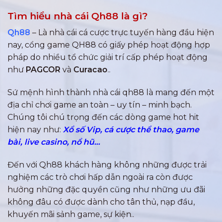
Tìm hiểu nhà cái Qh88 là gì?
Qh88
– Là nhà cái cá cược trực tuyến hàng đầu hiện
nay, cổng game QH88 có giấy phép hoạt động hợp
pháp do nhiều tổ chức giải trí cấp phép hoạt động
như
PAGCOR
và
Curacao
..
Sứ mệnh hình thành nhà cái qh88 là mang đến một
địa chỉ chơi game an toàn – uy tín – minh bạch.
Chúng tôi chú trọng đến các dòng game hot hit
hiện nay như:
Xổ số Vip, cá cược thể thao, game
bài, live casino, nổ hũ…
Đến với Qh88 khách hàng không những được trải
nghiệm các trò chơi hấp dẫn ngoài ra còn được
hưởng những đặc quyền cũng như những ưu đãi
không đâu có được dành cho tân thủ, nạp đầu,
khuyến mãi sảnh game, sự kiện..