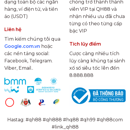
dạng toàn bộ các ngân
chóng trở thành thành
hàng, ví điện tử, và tiền
viên VIP tại QH88 và
ảo (USDT)
nhận nhiều ưu đãi chưa
từng có theo từng cấp
Liên hệ
bậc VIP
Tìm kiếm chúng tôi qua
Tích lũy điểm
Google.com.vn
hoặc
các nền tảng social:
Cược càng nhiều tích
Facebook, Telegram.
lũy càng khủng tại sảnh
Viber, Email..
xố số siêu tốc lên đến
8.888.888
Hastag: #qh88 #qh888 #hq88 #qh99 #qh88com
#link_qh88