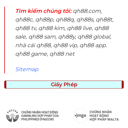
Tìm kiếm chúng tôi:
qh88.com,
qh88c, qh88p, qh88q, qh88s, qh88t,
qh88 tv, qh88 kim, qh88 live, qh88
sale, qh88 sam, qh88y, qh88 global,
nhà cái qh88, qh88 vip, qh88 app.
qh88 game, qh88 net
. 100vip,
Sitemap
Giấy Phép