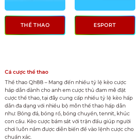
THỂ THAO
ESPORT
Cá cược thể thao
Thể thao Qh88 – Mang đến nhiều tỷ lệ kèo cược
háp dẫn dành cho anh em cược thủ đam mê đặt
cược thể thao, tại đây cung cấp nhiều tỷ lệ kèo hấp
dẫn đa dạng với nhiều bộ môn thể thao hấp dẫn
như: Bóng đá, bóng rổ, bóng chuyền, tennit, khúc
con cầu. Kèo cược bám sát với trận đấu giúp người
chơi luôn nắm được diễn biến để vào lệnh cược cho
chuẩn xác.